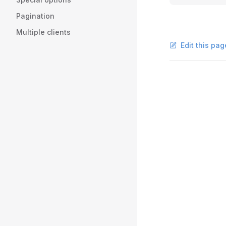
Pagination
Multiple clients
Edit this pag
Pager