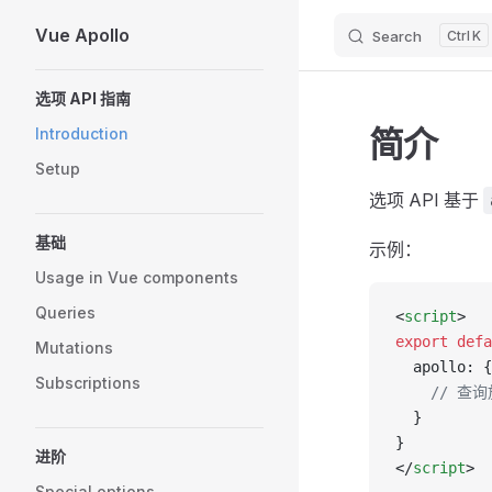
Vue Apollo
Search
K
Skip to content
Sidebar Navigation
选项 API 指南
简介
Introduction
Setup
选项 API 基于
基础
示例：
Usage in Vue components
Queries
<
script
>
export
 defa
Mutations
  apollo: {
Subscriptions
    // 查
  }
}
进阶
</
script
>
Special options